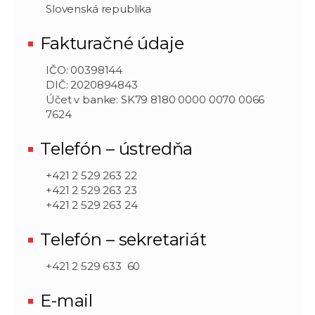
Slovenská republika
Fakturačné údaje
IČO: 00398144
DIČ: 2020894843
Účet v banke: SK79 8180 0000 0070 0066
7624
Telefón – ústredňa
+421 2 529 263 22
+421 2 529 263 23
+421 2 529 263 24
Telefón – sekretariát
+421 2 529 633 60
E-mail