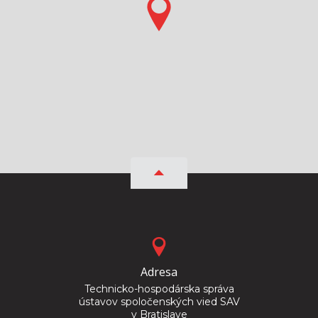
Adresa
Technicko-hospodárska správa
ústavov spoločenských vied SAV
v Bratislave