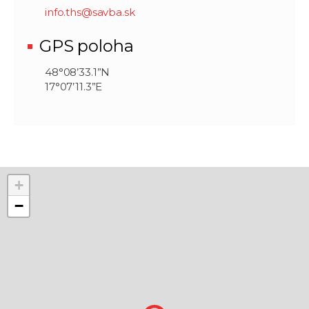
info.ths@savba.sk
GPS poloha
48°08’33.1”N
17°07’11.3”E
+
−