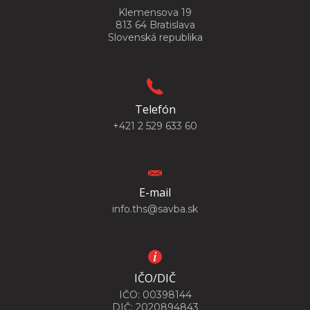
Klemensova 19
813 64 Bratislava
Slovenská republika
Telefón
+421 2 529 633 60
E-mail
info.ths@savba.sk
IČO/DIČ
IČO: 00398144
DIČ: 2020894843